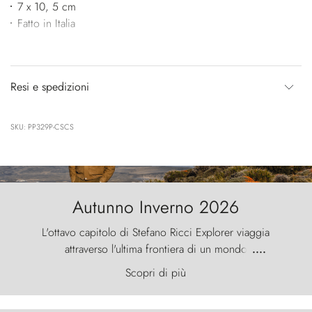
7 x 10, 5 cm
Fatto in Italia
Resi e spedizioni
SKU: PP329P-CSCS
Autunno Inverno 2026
L'ottavo capitolo di Stefano Ricci Explorer viaggia
attraverso l'ultima frontiera di un mondo
....
primordiale, dove il vento scolpisce la natura con
Scopri di più
furia ancestrale e le Torres del Paine sfidano il
cielo come sentinelle di pietra.