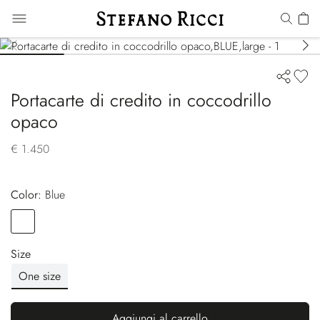
Portacarte di credito in coccodrillo
opaco
€ 1.450
Color:
blue
Color
BLUE
Size
One size
Aggiungi al carrello