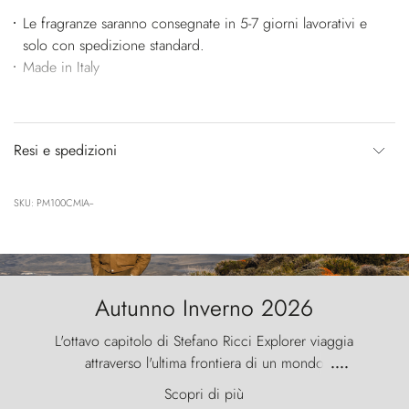
Le fragranze saranno consegnate in 5-7 giorni lavorativi e
solo con spedizione standard.
Made in Italy
Resi e spedizioni
SKU: PM100CMIA--
Autunno Inverno 2026
L'ottavo capitolo di Stefano Ricci Explorer viaggia
attraverso l'ultima frontiera di un mondo
....
primordiale, dove il vento scolpisce la natura con
Scopri di più
furia ancestrale e le Torres del Paine sfidano il