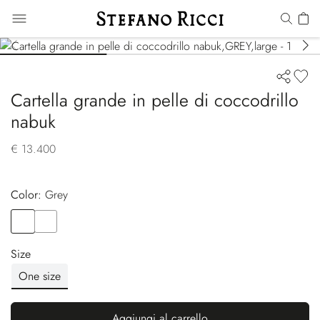
Cartella grande in pelle di coccodrillo
nabuk
€ 13.400
Color:
grey
Color
GREY
Color
GREEN
Size
One size
Aggiungi al carrello