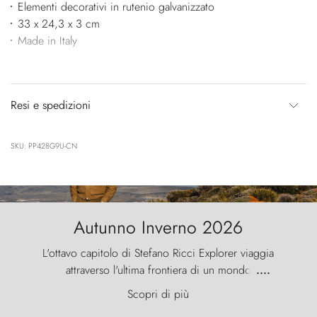
Elementi decorativi in rutenio galvanizzato
33 x 24,3 x 3 cm
Made in Italy
Resi e spedizioni
SKU: PP428G9U-CN
Autunno Inverno 2026
L'ottavo capitolo di Stefano Ricci Explorer viaggia
attraverso l'ultima frontiera di un mondo
....
primordiale, dove il vento scolpisce la natura con
Scopri di più
furia ancestrale e le Torres del Paine sfidano il