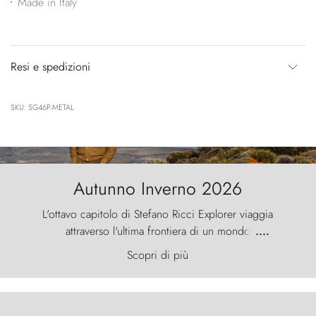
Made in Italy
Resi e spedizioni
SKU: SG46P-METAL
Autunno Inverno 2026
L'ottavo capitolo di Stefano Ricci Explorer viaggia
attraverso l'ultima frontiera di un mondo
....
primordiale, dove il vento scolpisce la natura con
Scopri di più
furia ancestrale e le Torres del Paine sfidano il
cielo come sentinelle di pietra.