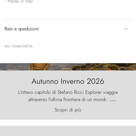
Made in Italy
Resi e spedizioni
SKU: SG46O-METAL
Autunno Inverno 2026
L'ottavo capitolo di Stefano Ricci Explorer viaggia
attraverso l'ultima frontiera di un mondo
....
primordiale, dove il vento scolpisce la natura con
Scopri di più
furia ancestrale e le Torres del Paine sfidano il
cielo come sentinelle di pietra.