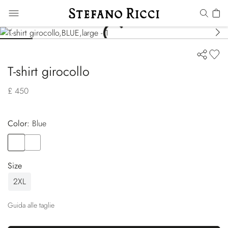
T-shirt girocollo
£ 450
Color:
blue
Color
BLUE
Color
GREY
Size
2XL
Guida alle taglie