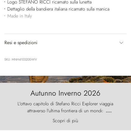
Logo STEFANO RICCI ricamato sulla lunetta
Dettaglio della bandiera italiana ricamato sulla manica
Made in Italy
Resi e spedizioni
SKU: MNH4103200-WV
Autunno Inverno 2026
L'ottavo capitolo di Stefano Ricci Explorer viaggia
attraverso l'ultima frontiera di un mondo
....
primordiale, dove il vento scolpisce la natura con
Scopri di più
furia ancestrale e le Torres del Paine sfidano il