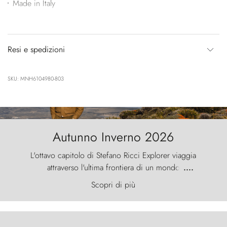
Made in Italy
Resi e spedizioni
SKU: MNH6104980-803
Autunno Inverno 2026
L'ottavo capitolo di Stefano Ricci Explorer viaggia
attraverso l'ultima frontiera di un mondo
....
primordiale, dove il vento scolpisce la natura con
Scopri di più
furia ancestrale e le Torres del Paine sfidano il
cielo come sentinelle di pietra.