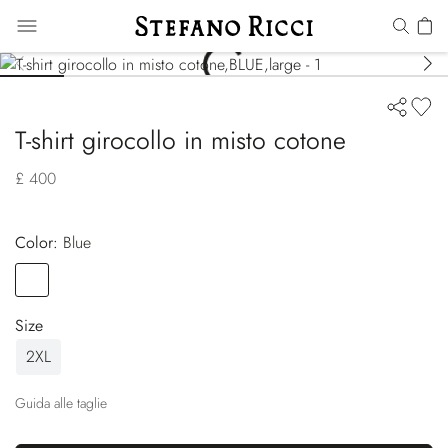
T-shirt girocollo in misto cotone
£ 400
Color:
blue
Color
BLUE
Size
2XL
Guida alle taglie