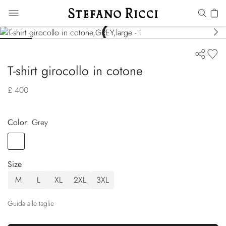
T-shirt girocollo in cotone
£ 400
Color:
grey
Color
GREY
Size
M
L
XL
2XL
3XL
Guida alle taglie