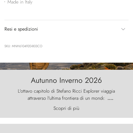
Made in Italy
Resi e spedizioni
SKU: MNH6104920-803CO
Autunno Inverno 2026
L'ottavo capitolo di Stefano Ricci Explorer viaggia
attraverso l'ultima frontiera di un mondo
....
primordiale, dove il vento scolpisce la natura con
Scopri di più
furia ancestrale e le Torres del Paine sfidano il
cielo come sentinelle di pietra.