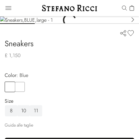
Sneakers
£ 1,150
Color:
blue
Color
BLUE
Color
BROWN
Size
8
10
11
Guida alle taglie