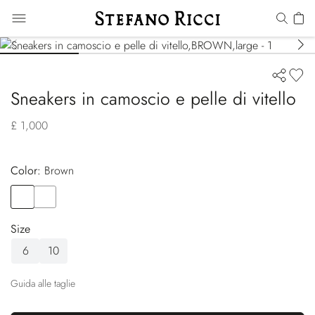
Sneakers in camoscio e pelle di vitello
£ 1,000
Color:
brown
Color
BROWN
Color
BLACK
Size
6
10
Guida alle taglie