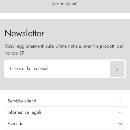
primordiale, dove il vento scolpisce la natura con
Scopri di più
furia ancestrale e le Torres del Paine sfidano il
cielo come sentinelle di pietra.
Newsletter
Ricevi aggiornamenti sulle ultime notizie, eventi e prodotti del
mondo SR
Inserisci la tua email
Servizio clienti
Informative legali
Azienda