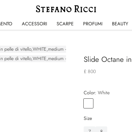
MENTO
ACCESSORI
SCARPE
PROFUMI
BEAUTY
Slide Octane in 
£ 800
Color:
white
Color
WHITE
Size
7
8