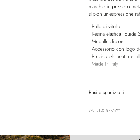
marchio in prezioso meta
slip-on un’espressione ra
Pelle di vitello
Resina elastica liquida 
Modello slip-on
Accessorio con logo d
Preziosi elementi metall
Made in Italy
Resi e spedizioni
SKU: UT50_G777-WY