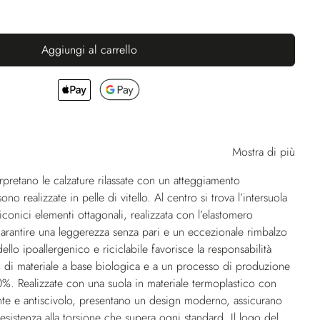
Aggiungi al carrello
Mostra di più
rpretano le calzature rilassate con un atteggiamento
o realizzate in pelle di vitello. Al centro si trova l’intersuola
conici elementi ottagonali, realizzata con l’elastomero
arantire una leggerezza senza pari e un eccezionale rimbalzo
llo ipoallergenico e riciclabile favorisce la responsabilità
 di materiale a base biologica e a un processo di produzione
50%. Realizzate con una suola in materiale termoplastico con
ante e antiscivolo, presentano un design moderno, assicurano
sistenza alla torsione che supera ogni standard. Il logo del