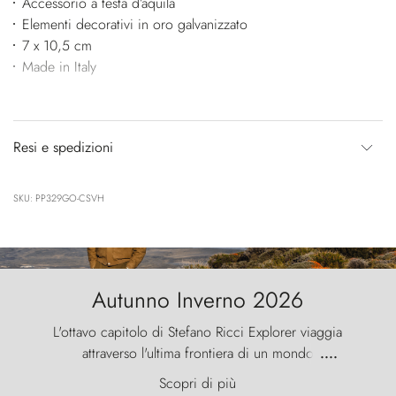
Accessorio a testa d’aquila
Elementi decorativi in oro galvanizzato
7 x 10,5 cm
Made in Italy
Resi e spedizioni
SKU: PP329GO-CSVH
Autunno Inverno 2026
L'ottavo capitolo di Stefano Ricci Explorer viaggia
attraverso l'ultima frontiera di un mondo
....
primordiale, dove il vento scolpisce la natura con
Scopri di più
furia ancestrale e le Torres del Paine sfidano il