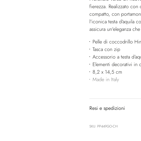
fierezza. Realizzato con 
compatto, con portamonet
l'iconica testa d'aquila 
assicura un'eleganza che v
Pelle di coccodrillo Hi
Tasca con zip
Accessorio a testa d’aqu
Elementi decorativi in 
8,2 x 14,5 cm
Made in Italy
Resi e spedizioni
SKU: PP449GO-CH