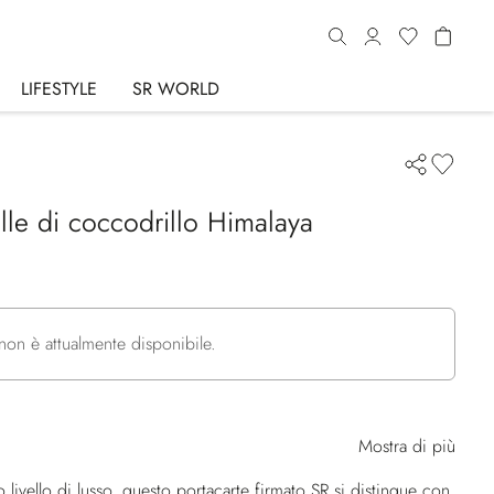
LIFESTYLE
SR WORLD
elle di coccodrillo Himalaya
non è attualmente disponibile.
Mostra di più
 livello di lusso, questo portacarte firmato SR si distingue con