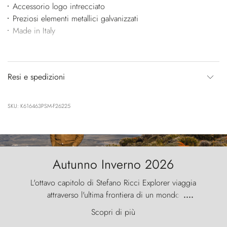
Accessorio logo intrecciato
Preziosi elementi metallici galvanizzati
Made in Italy
Resi e spedizioni
SKU: K616463PSM-F26225
Autunno Inverno 2026
L'ottavo capitolo di Stefano Ricci Explorer viaggia
attraverso l'ultima frontiera di un mondo
....
primordiale, dove il vento scolpisce la natura con
Scopri di più
furia ancestrale e le Torres del Paine sfidano il