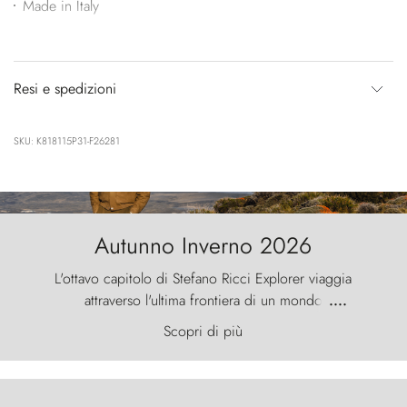
Made in Italy
Resi e spedizioni
SKU: K818115P31-F26281
Autunno Inverno 2026
L'ottavo capitolo di Stefano Ricci Explorer viaggia
attraverso l'ultima frontiera di un mondo
....
primordiale, dove il vento scolpisce la natura con
Scopri di più
furia ancestrale e le Torres del Paine sfidano il
cielo come sentinelle di pietra.