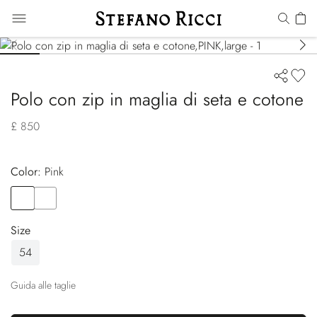
Polo con zip in maglia di seta e cotone
£ 850
Color:
pink
Color
PINK
Color
GREEN
Size
54
Guida alle taglie