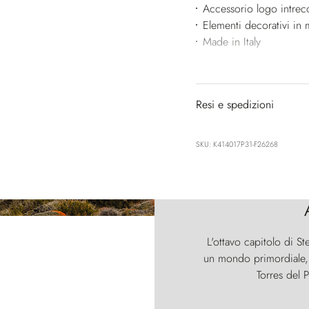
Accessorio logo intrec
Elementi decorativi in 
Made in Italy
Resi e spedizioni
SKU: K414017P31-F26268
L'ottavo capitolo di St
un mondo primordiale, d
Torres del P