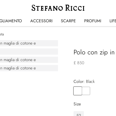
IGLIAMENTO
ACCESSORI
SCARPE
PROFUMI
LIF
eta
Polo con zip in
£ 850
Color:
black
Color
BLACK
Color
BROWN
Size
52