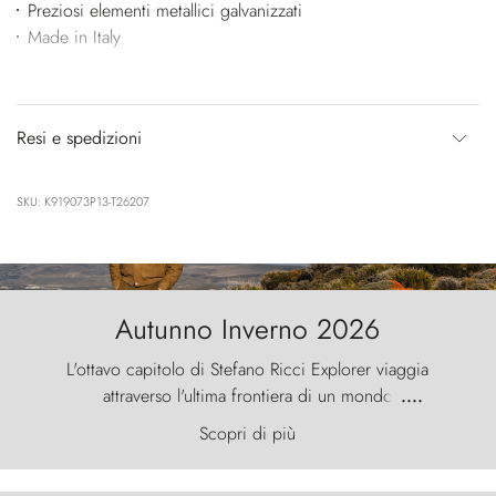
Preziosi elementi metallici galvanizzati
Made in Italy
Resi e spedizioni
SKU: K919073P13-T26207
Autunno Inverno 2026
L'ottavo capitolo di Stefano Ricci Explorer viaggia
attraverso l'ultima frontiera di un mondo
....
primordiale, dove il vento scolpisce la natura con
Scopri di più
furia ancestrale e le Torres del Paine sfidano il
cielo come sentinelle di pietra.