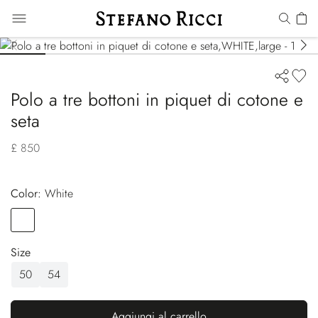
Polo a tre bottoni in piquet di cotone e
seta
£ 850
Color:
white
Color
WHITE
Size
50
54
Aggiungi al carrello