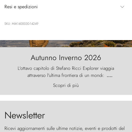
Resi e spedizioni
SKU: MIA1400030-14249
Autunno Inverno 2026
L'ottavo capitolo di Stefano Ricci Explorer viaggia
attraverso l'ultima frontiera di un mondo
....
primordiale, dove il vento scolpisce la natura con
Scopri di più
furia ancestrale e le Torres del Paine sfidano il
cielo come sentinelle di pietra.
Newsletter
Ricevi aggiornamenti sulle ultime notizie, eventi e prodotti del