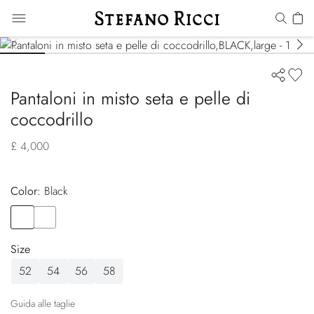
Pantaloni in misto seta e pelle di
coccodrillo
£ 4,000
Color:
black
Color
BLACK
Color
WHITE
Size
52
54
56
58
Guida alle taglie