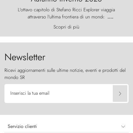
L'ottavo capitolo di Stefano Ricci Explorer viaggia
attraverso l'ultima frontiera di un mondo
....
primordiale, dove il vento scolpisce la natura con
Scopri di più
furia ancestrale e le Torres del Paine sfidano il
cielo come sentinelle di pietra.
Newsletter
Ricevi aggiornamenti sulle ultime notizie, eventi e prodotti del
mondo SR
Inserisci la tua email
Servizio clienti