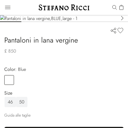
Pantaloni in lana vergine
£ 850
Color:
blue
Color
BLUE
Size
46
50
Guida alle taglie