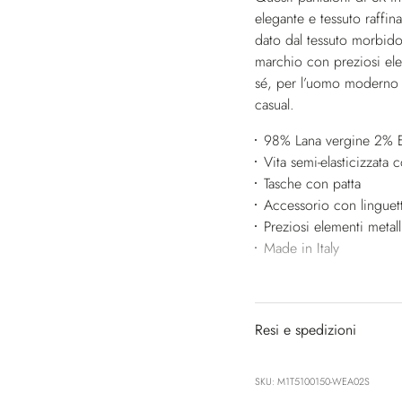
elegante e tessuto raffin
dato dal tessuto morbido 
marchio con preziosi elem
sé, per l’uomo moderno al
casual.
98% Lana vergine 2% E
Vita semi-elasticizzata 
Tasche con patta
Accessorio con linguet
Preziosi elementi metall
Made in Italy
Resi e spedizioni
SKU: M1T5100150-WEA02S