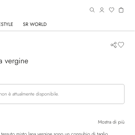
ESTYLE
SR WORLD
na vergine
non è attualmente disponibile.
Mostra di più
n tessuto misto lana vergine sono un connubio di taglio