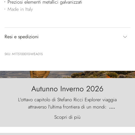
Preziosi elementi metallici galvanizzati
Made in Italy
Resi e spedizioni
SKU: M1T5100010-WEA01S
Autunno Inverno 2026
L'ottavo capitolo di Stefano Ricci Explorer viaggia
attraverso l'ultima frontiera di un mondo
....
primordiale, dove il vento scolpisce la natura con
Scopri di più
furia ancestrale e le Torres del Paine sfidano il
cielo come sentinelle di pietra.