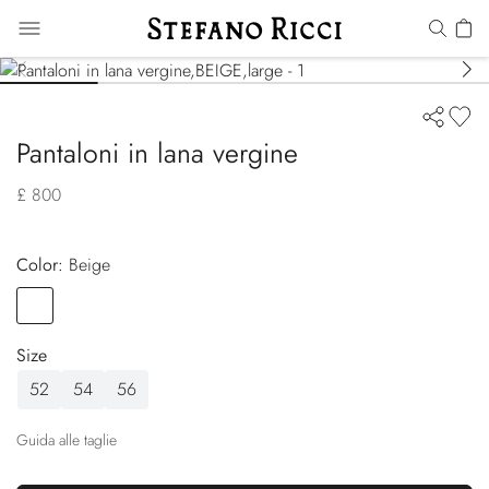
Pantaloni in lana vergine
£ 800
Color:
beige
Color
BEIGE
Size
52
54
56
Guida alle taglie