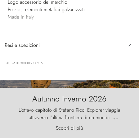
Logo accessorio del marchio
Preziosi elementi metallici galvanizzati
Made In Italy
Resi e spedizioni
SKU: M1T5300010-P00216
Autunno Inverno 2026
L'ottavo capitolo di Stefano Ricci Explorer viaggia
attraverso l'ultima frontiera di un mondo
....
primordiale, dove il vento scolpisce la natura con
Scopri di più
furia ancestrale e le Torres del Paine sfidano il