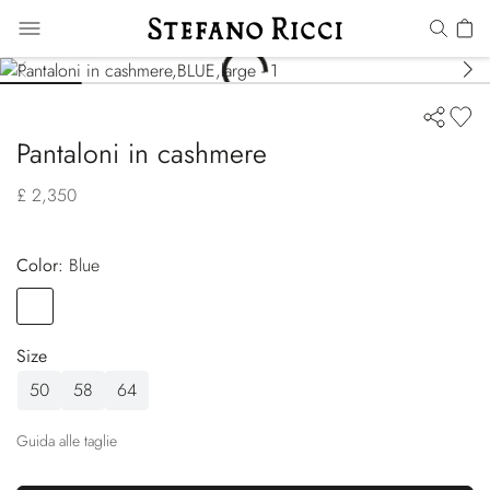
Pantaloni in cashmere
£ 2,350
Color:
blue
Color
BLUE
Size
50
58
64
Guida alle taglie