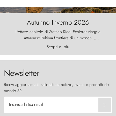
Autunno Inverno 2026
L'ottavo capitolo di Stefano Ricci Explorer viaggia
attraverso l'ultima frontiera di un mondo
....
primordiale, dove il vento scolpisce la natura con
Scopri di più
furia ancestrale e le Torres del Paine sfidano il
cielo come sentinelle di pietra.
Newsletter
Ricevi aggiornamenti sulle ultime notizie, eventi e prodotti del
mondo SR
Inserisci la tua email