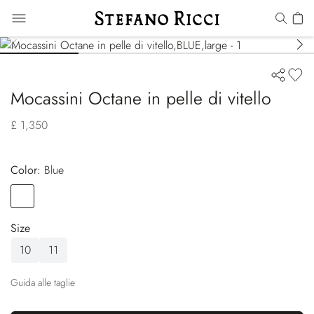
Mocassini Octane in pelle di vitello
£ 1,350
Color:
blue
Color
BLUE
Size
10
11
Guida alle taglie