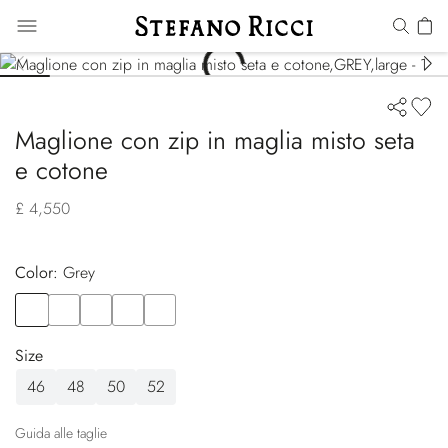
Maglione con zip in maglia misto seta
e cotone
£ 4,550
Color:
grey
Color
GREY
Color
BLACK
Color
BLUE
Color
RED
Color
GREEN
Size
46
48
50
52
Guida alle taglie