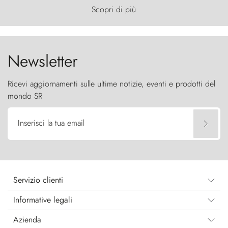
primordiale, dove il vento scolpisce la natura con
Scopri di più
furia ancestrale e le Torres del Paine sfidano il
cielo come sentinelle di pietra.
Newsletter
Ricevi aggiornamenti sulle ultime notizie, eventi e prodotti del
mondo SR
Inserisci la tua email
Servizio clienti
Informative legali
Azienda