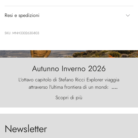
Resi e spedizioni
SKU: MNH3302630-803
Autunno Inverno 2026
L'ottavo capitolo di Stefano Ricci Explorer viaggia
attraverso l'ultima frontiera di un mondo
....
primordiale, dove il vento scolpisce la natura con
Scopri di più
furia ancestrale e le Torres del Paine sfidano il
cielo come sentinelle di pietra.
Newsletter