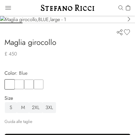
Maglia girocollo
£ 450
Color:
blue
Color
BLUE
Color
GREEN
Color
RED
Color
ORANGE
Size
S
M
2XL
3XL
Guida alle taglie