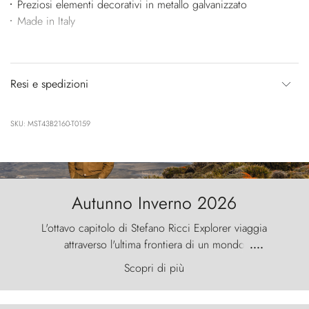
Preziosi elementi decorativi in metallo galvanizzato
Made in Italy
Resi e spedizioni
SKU: MST43B2160-T0159
Autunno Inverno 2026
L'ottavo capitolo di Stefano Ricci Explorer viaggia
attraverso l'ultima frontiera di un mondo
....
primordiale, dove il vento scolpisce la natura con
Scopri di più
furia ancestrale e le Torres del Paine sfidano il
cielo come sentinelle di pietra.