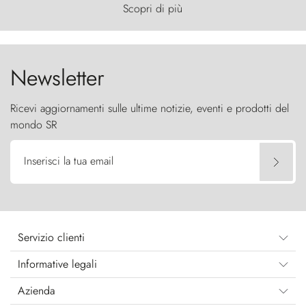
primordiale, dove il vento scolpisce la natura con
Scopri di più
furia ancestrale e le Torres del Paine sfidano il
cielo come sentinelle di pietra.
Newsletter
Ricevi aggiornamenti sulle ultime notizie, eventi e prodotti del
mondo SR
Inserisci la tua email
Servizio clienti
Informative legali
Azienda