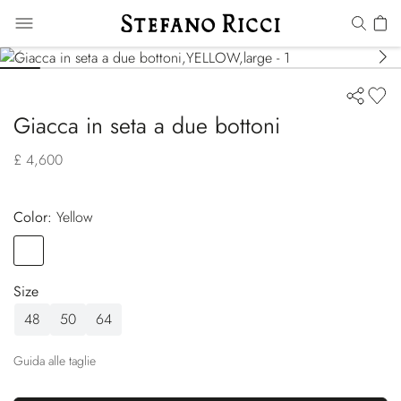
Giacca in seta a due bottoni
£ 4,600
Color:
yellow
Color
YELLOW
Size
48
50
64
Guida alle taglie