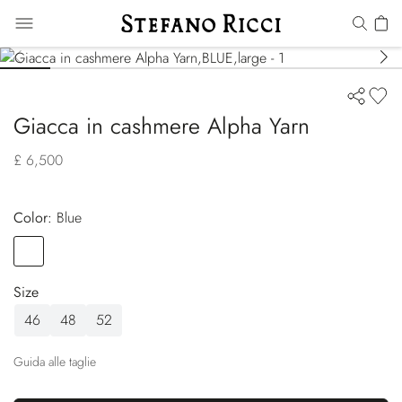
Giacca in cashmere Alpha Yarn
£ 6,500
Color:
blue
Color
BLUE
Size
46
48
52
Guida alle taglie