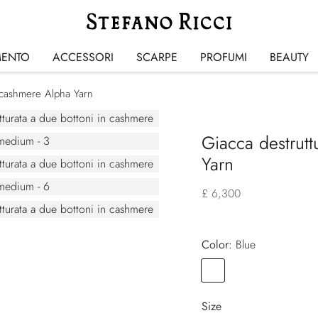
MENTO
ACCESSORI
SCARPE
PROFUMI
BEAUTY
n cashmere Alpha Yarn
Giacca destrutt
Yarn
£ 6,300
Color:
blue
Color
BLUE
Size