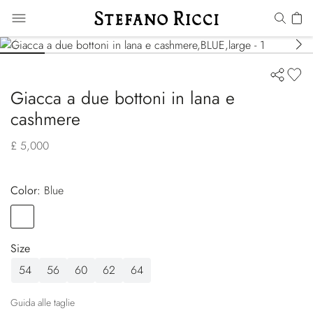
Giacca a due bottoni in lana e
cashmere
£ 5,000
Color:
blue
Color
BLUE
Size
54
56
60
62
64
Guida alle taglie