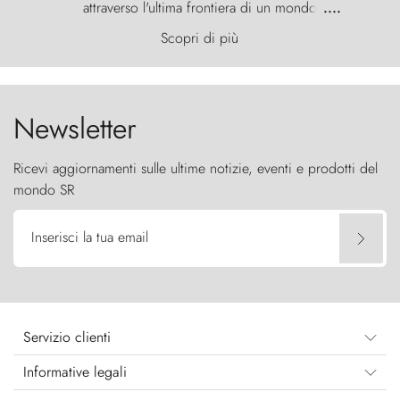
attraverso l'ultima frontiera di un mondo
....
primordiale, dove il vento scolpisce la natura con
Scopri di più
furia ancestrale e le Torres del Paine sfidano il
cielo come sentinelle di pietra.
Newsletter
Ricevi aggiornamenti sulle ultime notizie, eventi e prodotti del
mondo SR
Inserisci la tua email
Servizio clienti
Informative legali