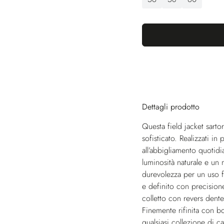
Dettagli prodotto
Questa field jacket sarto
sofisticato. Realizzati in
all’abbigliamento quotid
luminosità naturale e un
durevolezza per un uso f
e definito con precision
colletto con revers dentel
Finemente rifinita con b
qualsiasi collezione di ca