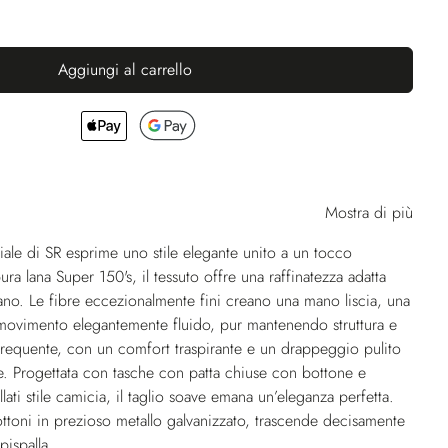
Aggiungi al carrello
Mostra di più
riale di SR esprime uno stile elegante unito a un tocco
 pura lana Super 150's, il tessuto offre una raffinatezza adatta
iano. Le fibre eccezionalmente fini creano una mano liscia, una
 movimento elegantemente fluido, pur mantenendo struttura e
requente, con un comfort traspirante e un drappeggio pulito
e. Progettata con tasche con patta chiuse con bottone e
lati stile camicia, il taglio soave emana un’eleganza perfetta.
ottoni in prezioso metallo galvanizzato, trascende decisamente
pispalla.