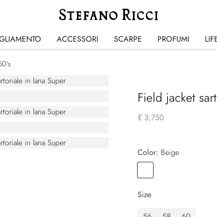
IGLIAMENTO
ACCESSORI
SCARPE
PROFUMI
LIF
50's
Field jacket sar
£ 3,750
Color:
beige
Color
BEIGE
Size
56
58
60