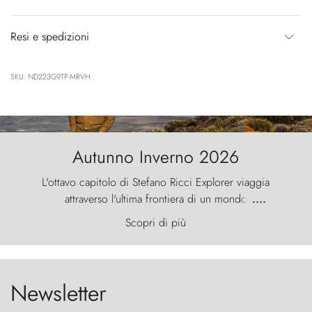
Resi e spedizioni
SKU: ND223G9TP-MRVH
Autunno Inverno 2026
L'ottavo capitolo di Stefano Ricci Explorer viaggia
attraverso l'ultima frontiera di un mondo
....
primordiale, dove il vento scolpisce la natura con
Scopri di più
furia ancestrale e le Torres del Paine sfidano il
cielo come sentinelle di pietra.
Newsletter