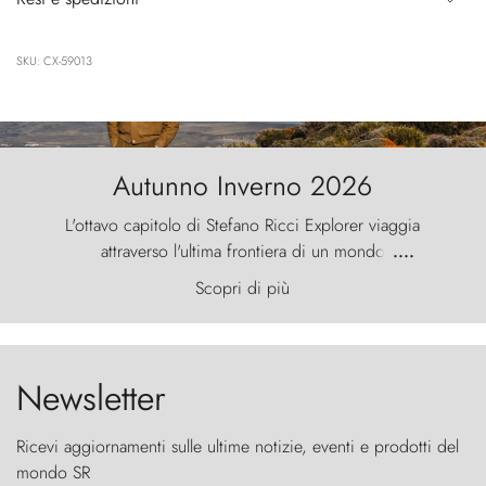
SKU: CX-59013
Autunno Inverno 2026
L'ottavo capitolo di Stefano Ricci Explorer viaggia
attraverso l'ultima frontiera di un mondo
....
primordiale, dove il vento scolpisce la natura con
Scopri di più
furia ancestrale e le Torres del Paine sfidano il
cielo come sentinelle di pietra.
Newsletter
Ricevi aggiornamenti sulle ultime notizie, eventi e prodotti del
mondo SR