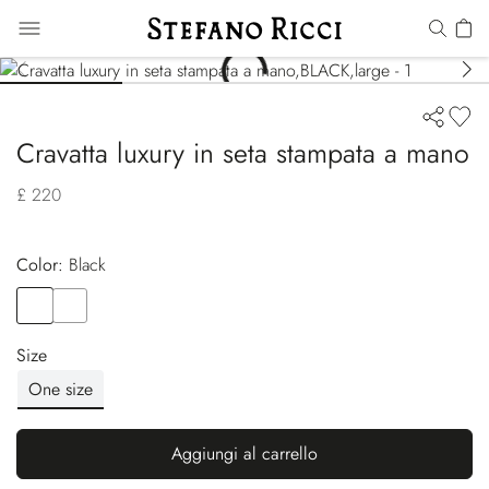
Cravatta luxury in seta stampata a mano
£ 220
Color:
black
Color
BLACK
Color
BLACK
Size
One size
Aggiungi al carrello