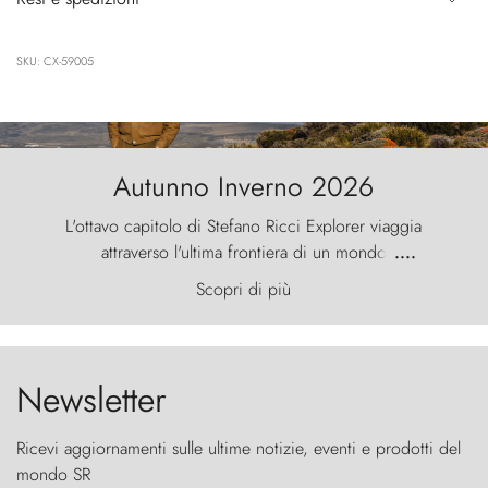
SKU: CX-59005
Autunno Inverno 2026
L'ottavo capitolo di Stefano Ricci Explorer viaggia
attraverso l'ultima frontiera di un mondo
....
primordiale, dove il vento scolpisce la natura con
Scopri di più
furia ancestrale e le Torres del Paine sfidano il
cielo come sentinelle di pietra.
Newsletter
Ricevi aggiornamenti sulle ultime notizie, eventi e prodotti del
mondo SR