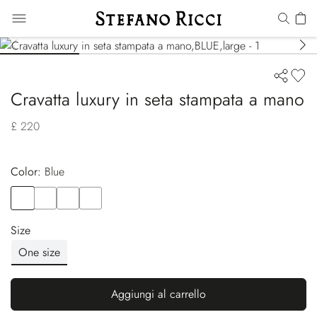
Cravatta luxury in seta stampata a mano
£ 220
Color:
blue
Color
BLUE
Color
BLUE
Color
BLUE
Color
BLUE
Size
One size
Aggiungi al carrello