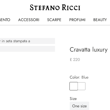
MENTO
ACCESSORI
SCARPE
PROFUMI
BEAUTY
Cravatta luxury
£ 220
Color:
blue
Color
BLUE
Color
BLUE
Size
One size