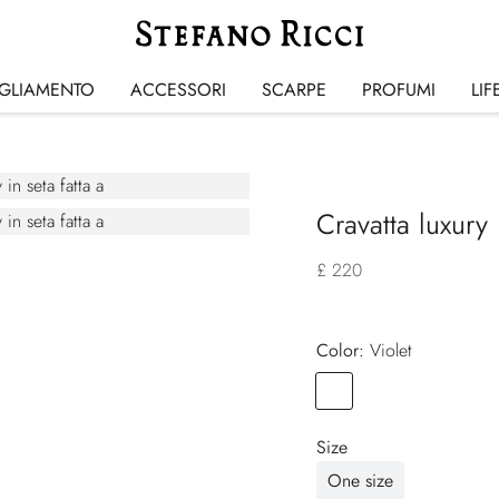
IGLIAMENTO
ACCESSORI
SCARPE
PROFUMI
LIF
Cravatta luxury 
£ 220
Color:
violet
Color
VIOLET
Size
One size