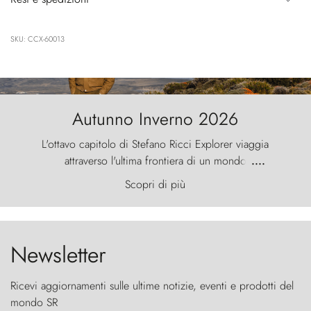
SKU: CCX-60013
Autunno Inverno 2026
L'ottavo capitolo di Stefano Ricci Explorer viaggia
attraverso l'ultima frontiera di un mondo
....
primordiale, dove il vento scolpisce la natura con
Scopri di più
furia ancestrale e le Torres del Paine sfidano il
cielo come sentinelle di pietra.
Newsletter
Ricevi aggiornamenti sulle ultime notizie, eventi e prodotti del
mondo SR