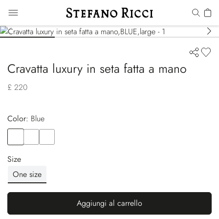
Cravatta luxury in seta fatta a mano
£ 220
Color:
blue
Color
BLUE
Color
RED
Color
BLUE
Size
One size
Aggiungi al carrello