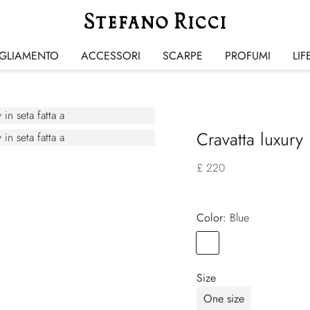
IGLIAMENTO
ACCESSORI
SCARPE
PROFUMI
LIF
Cravatta luxury 
£ 220
Color:
blue
Color
BLUE
Size
One size