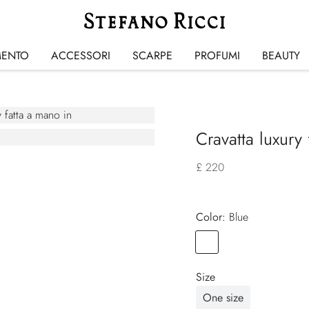
MENTO
ACCESSORI
SCARPE
PROFUMI
BEAUTY
Cravatta luxury 
£ 220
Color:
blue
Color
BLUE
Size
One size