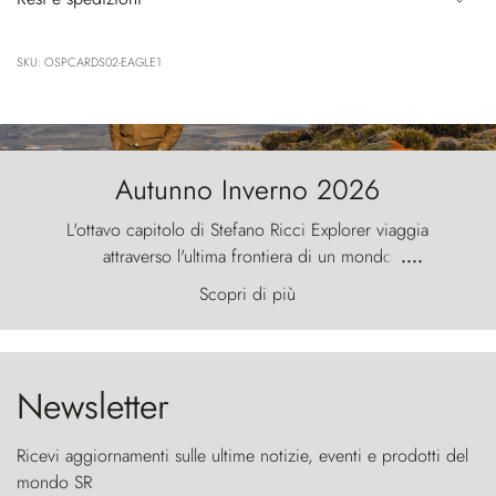
SKU: OSPCARDS02-EAGLE1
Autunno Inverno 2026
L'ottavo capitolo di Stefano Ricci Explorer viaggia
attraverso l'ultima frontiera di un mondo
....
primordiale, dove il vento scolpisce la natura con
Scopri di più
furia ancestrale e le Torres del Paine sfidano il
cielo come sentinelle di pietra.
Newsletter
Ricevi aggiornamenti sulle ultime notizie, eventi e prodotti del
mondo SR