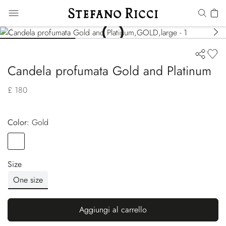
Candela profumata Gold and Platinum
£ 180
Color:
gold
Color
GOLD
Size
One size
Aggiungi al carrello