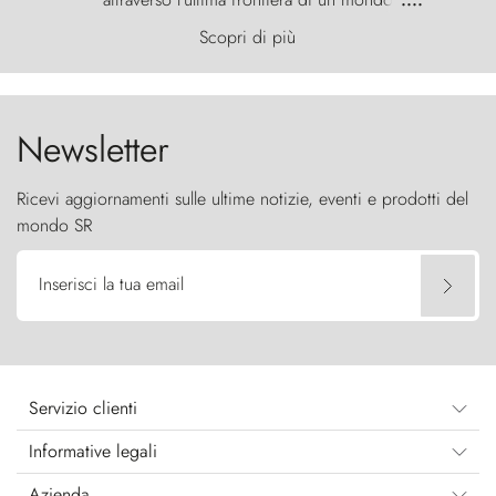
primordiale, dove il vento scolpisce la natura con
Scopri di più
furia ancestrale e le Torres del Paine sfidano il
cielo come sentinelle di pietra.
Newsletter
Ricevi aggiornamenti sulle ultime notizie, eventi e prodotti del
mondo SR
Inserisci la tua email
Servizio clienti
Informative legali
Azienda