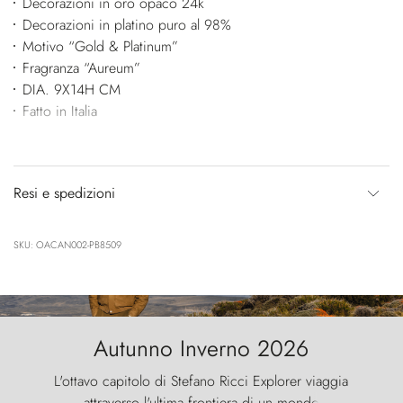
Decorazioni in oro opaco 24k
Decorazioni in platino puro al 98%
Motivo “Gold & Platinum”
Fragranza “Aureum”
DIA. 9X14H CM
Fatto in Italia
Resi e spedizioni
SKU: OACAN002-PB8509
Autunno Inverno 2026
L'ottavo capitolo di Stefano Ricci Explorer viaggia
attraverso l'ultima frontiera di un mondo
....