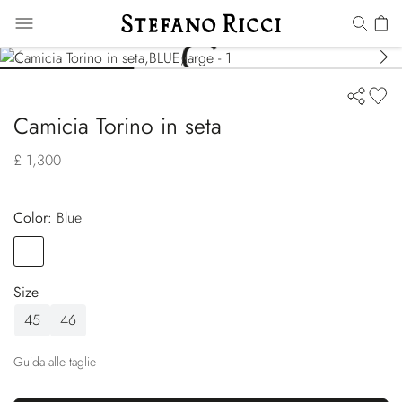
Camicia Torino in seta
£ 1,300
Color:
blue
Color
BLUE
Size
45
46
Guida alle taglie