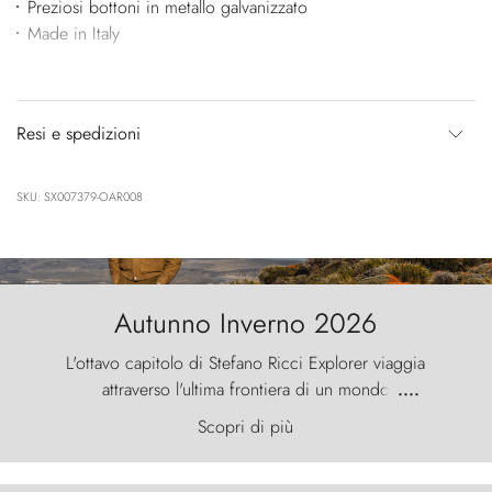
Preziosi bottoni in metallo galvanizzato
Made in Italy
Resi e spedizioni
SKU: SX007379-OAR008
Autunno Inverno 2026
L'ottavo capitolo di Stefano Ricci Explorer viaggia
attraverso l'ultima frontiera di un mondo
....
primordiale, dove il vento scolpisce la natura con
Scopri di più
furia ancestrale e le Torres del Paine sfidano il
cielo come sentinelle di pietra.