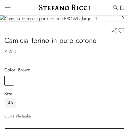
Camicia Torino in puro cotone
£ 950
Color:
brown
Color
BROWN
Size
45
Guida alle taglie