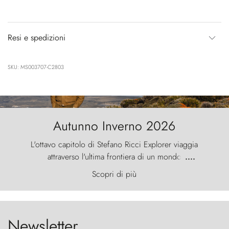
Resi e spedizioni
SKU: MS003707-C2803
Autunno Inverno 2026
L'ottavo capitolo di Stefano Ricci Explorer viaggia
attraverso l'ultima frontiera di un mondo
....
primordiale, dove il vento scolpisce la natura con
Scopri di più
furia ancestrale e le Torres del Paine sfidano il
cielo come sentinelle di pietra.
Newsletter