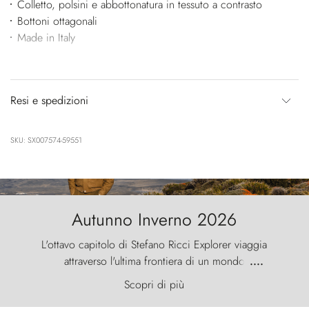
Colletto, polsini e abbottonatura in tessuto a contrasto
Bottoni ottagonali
Made in Italy
Resi e spedizioni
SKU: SX007574-59551
Autunno Inverno 2026
L'ottavo capitolo di Stefano Ricci Explorer viaggia
attraverso l'ultima frontiera di un mondo
....
primordiale, dove il vento scolpisce la natura con
Scopri di più
furia ancestrale e le Torres del Paine sfidano il