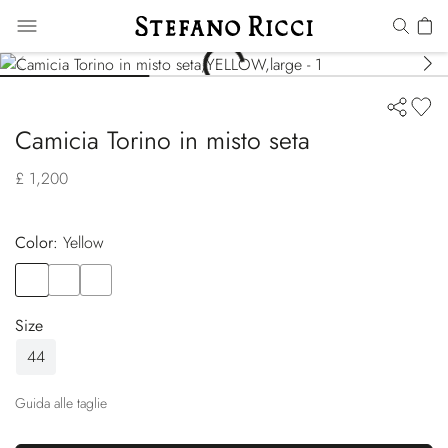
Camicia Torino in misto seta
£ 1,200
Color:
yellow
Color
YELLOW
Color
ORANGE
Color
BLUE
Size
44
Guida alle taglie