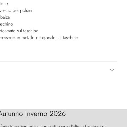
ttone
ovescio dei polsini
 balza
aschino
camato sul taschino
cessorio in metallo ottagonale sul taschino
Autunno Inverno 2026
efano Ricci Explorer viaggia attraverso l'ultima frontiera di