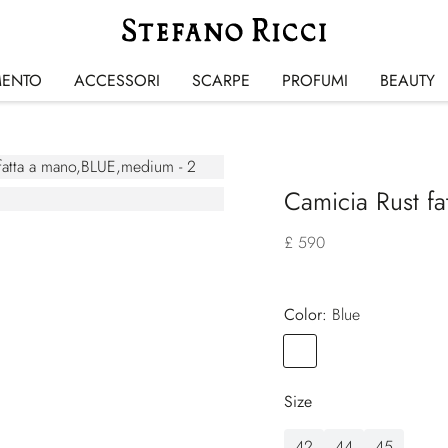
MENTO
ACCESSORI
SCARPE
PROFUMI
BEAUTY
Camicia Rust fa
£ 590
Color:
blue
Color
BLUE
Size
42
44
45