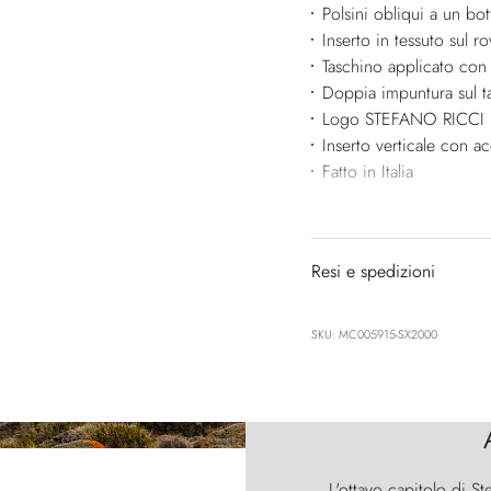
Polsini obliqui a un bo
Inserto in tessuto sul r
Taschino applicato con
Doppia impuntura sul t
Logo STEFANO RICCI ri
Inserto verticale con ac
Fatto in Italia
Resi e spedizioni
SKU: MC005915-SX2000
L'ottavo capitolo di St