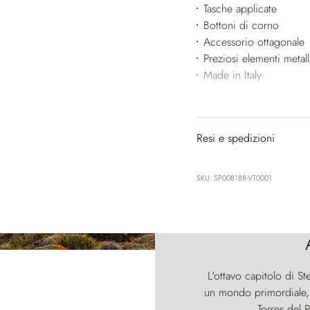
Tasche applicate
Bottoni di corno
Accessorio ottagonale
Preziosi elementi metall
Made in Italy
Resi e spedizioni
SKU: SP008188-VT0001
L'ottavo capitolo di St
un mondo primordiale, d
Torres del P