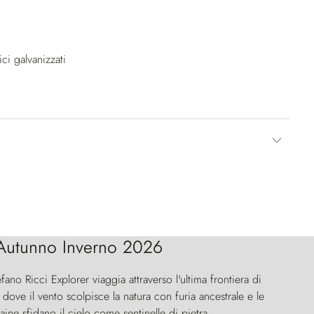
ici galvanizzati
Autunno Inverno 2026
efano Ricci Explorer viaggia attraverso l'ultima frontiera di
ove il vento scolpisce la natura con furia ancestrale e le
aine sfidano il cielo come sentinelle di pietra.