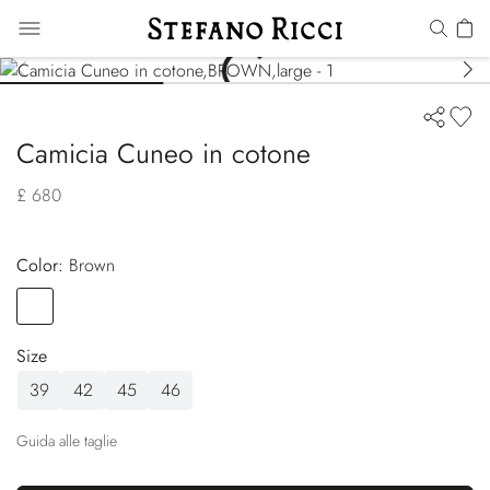
Camicia Cuneo in cotone
£ 680
Color:
brown
Color
BROWN
Size
39
42
45
46
Guida alle taglie