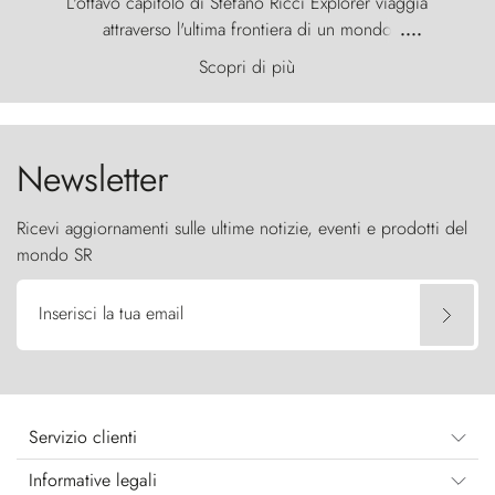
L'ottavo capitolo di Stefano Ricci Explorer viaggia
attraverso l'ultima frontiera di un mondo
....
primordiale, dove il vento scolpisce la natura con
Scopri di più
furia ancestrale e le Torres del Paine sfidano il
cielo come sentinelle di pietra.
Newsletter
Ricevi aggiornamenti sulle ultime notizie, eventi e prodotti del
mondo SR
Inserisci la tua email
Servizio clienti
Informative legali