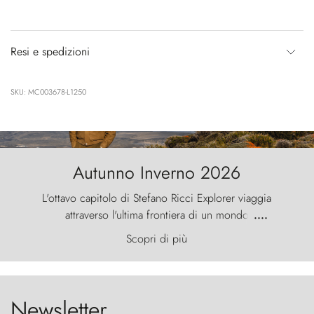
Resi e spedizioni
SKU: MC003678-L1250
Autunno Inverno 2026
L'ottavo capitolo di Stefano Ricci Explorer viaggia
attraverso l'ultima frontiera di un mondo
....
primordiale, dove il vento scolpisce la natura con
Scopri di più
furia ancestrale e le Torres del Paine sfidano il
cielo come sentinelle di pietra.
Newsletter