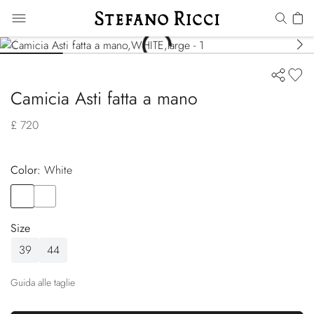
Camicia Asti fatta a mano
£ 720
Color:
white
Color
WHITE
Color
BLUE
Size
39
44
Guida alle taglie