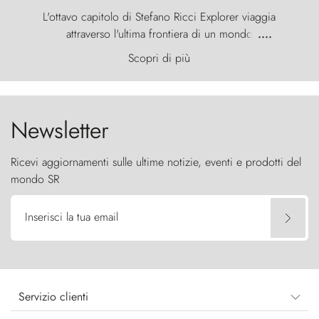
L'ottavo capitolo di Stefano Ricci Explorer viaggia
attraverso l'ultima frontiera di un mondo
....
primordiale, dove il vento scolpisce la natura con
Scopri di più
furia ancestrale e le Torres del Paine sfidano il
cielo come sentinelle di pietra.
Newsletter
Ricevi aggiornamenti sulle ultime notizie, eventi e prodotti del
mondo SR
Inserisci la tua email
Servizio clienti